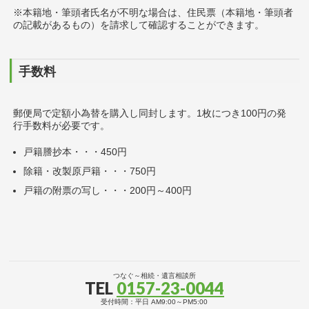
※本籍地・筆頭者氏名が不明な場合は、住民票（本籍地・筆頭者
の記載があるもの）を請求して確認することができます。
手数料
郵便局で定額小為替を購入し同封します。1枚につき100円の発
行手数料が必要です。
戸籍謄抄本・・・450円
除籍・改製原戸籍・・・750円
戸籍の附票の写し・・・200円～400円
つなぐ～相続・遺言相談所
TEL
0157-23-0044
受付時間：平日 AM9:00～PM5:00