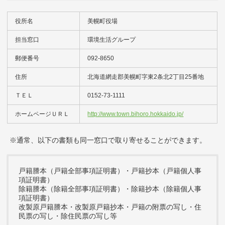
役所名
美幌町役場
担当窓口
環境生活グループ
郵便番号
092-8650
住所
北海道網走郡美幌町字東2条北2丁目25番地
ＴＥＬ
0152-73-1111
ホームページＵＲＬ
http://www.town.bihoro.hokkaido.jp/
※通常、以下の書類も同一窓口で取り寄せることができます。
戸籍謄本（戸籍全部事項証明書）・戸籍抄本（戸籍個人事
項証明書）
除籍謄本（除籍全部事項証明書）・除籍抄本（除籍個人事
項証明書）
改製原戸籍謄本・改製原戸籍抄本・戸籍の附票の写し・住
民票の写し・除住民票の写し等