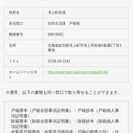
役所名
滝上町役場
担当窓口
住民生活課 戸籍係
郵便番号
099-5692
住所
北海道紋別郡滝上町字滝上市街地4条通2丁目1
番地
ＴＥＬ
0158-29-2111
ホームページＵＲ
http://www.town.takinoue.hokkaido.jp/
Ｌ
※通常、以下の書類も同一窓口で取り寄せることができます。
戸籍謄本（戸籍全部事項証明書）・戸籍抄本（戸籍個人事
項証明書）
除籍謄本（除籍全部事項証明書）・除籍抄本（除籍個人事
項証明書）
改製原戸籍謄本・改製原戸籍抄本・戸籍の附票の写し・住