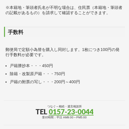
※本籍地・筆頭者氏名が不明な場合は、住民票（本籍地・筆頭者
の記載があるもの）を請求して確認することができます。
手数料
郵便局で定額小為替を購入し同封します。1枚につき100円の発
行手数料が必要です。
戸籍謄抄本・・・450円
除籍・改製原戸籍・・・750円
戸籍の附票の写し・・・200円～400円
つなぐ～相続・遺言相談所
TEL
0157-23-0044
受付時間：平日 AM9:00～PM5:00