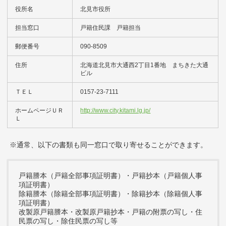
役所名
北見市役所
担当窓口
戸籍住民課 戸籍担当
郵便番号
090-8509
住所
北海道北見市大通西2丁目1番地 まちきた大通
ビル
ＴＥＬ
0157-23-7111
ホームページＵＲ
http://www.city.kitami.lg.jp/
Ｌ
※通常、以下の書類も同一窓口で取り寄せることができます。
戸籍謄本（戸籍全部事項証明書）・戸籍抄本（戸籍個人事
項証明書）
除籍謄本（除籍全部事項証明書）・除籍抄本（除籍個人事
項証明書）
改製原戸籍謄本・改製原戸籍抄本・戸籍の附票の写し・住
民票の写し・除住民票の写し等